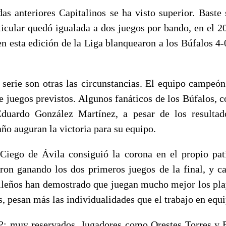
as anteriores Capitalinos se ha visto superior. Baste 
ticular quedó igualada a dos juegos por bando, en el 2
en esta edición de la Liga blanquearon a los Búfalos 4
l serie son otras las circunstancias. El equipo campeó
te juegos previstos. Algunos fanáticos de los Búfalos, 
duardo González Martínez, a pesar de los resultad
año auguran la victoria para su equipo.
Ciego de Ávila consiguió la corona en el propio pat
on ganando los dos primeros juegos de la final, y ca
vileños han demostrado que juegan mucho mejor los play 
, pesan más las individualidades que el trabajo en equ
?: muy reservados. Jugadores como Orestes Torres y 