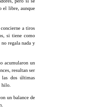
dores, pero si se
 el libre, aunque
 concierne a tiros
os, si tiene como
e no regala nada y
do acumularon un
nces, resultan ser
 las dos últimas
 hilo.
con un balance de
n.