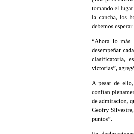
tomando el lugar
la cancha, los 
debemos esperar u
“Ahora lo más i
desempeñar cada 
clasificatoria,
victorias”, agreg
A pesar de ello
confían plenamen
de admiración, q
Geofry Silvestre,
puntos”.
En declaracione