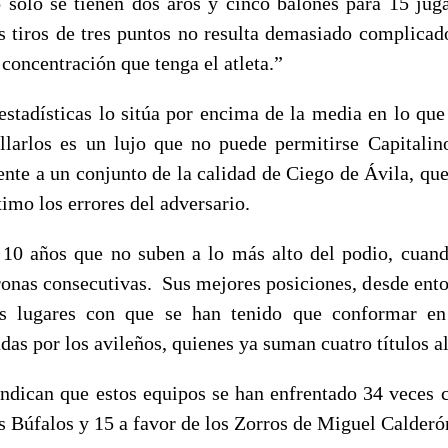
solo se tienen dos aros y cinco balones para 15 juga
os tiros de tres puntos no resulta demasiado complicado
concentración que tenga el atleta.”
estadísticas lo sitúa por encima de la media en lo que
allarlos es un lujo que no puede permitirse Capitalin
ente a un conjunto de la calidad de Ciego de Ávila, qu
imo los errores del adversario.
 10 años que no suben a lo más alto del podio, cuan
ronas consecutivas. Sus mejores posiciones, desde ento
s lugares con que se han tenido que conformar en
as por los avileños, quienes ya suman cuatro títulos al
 indican que estos equipos se han enfrentado 34 veces 
s Búfalos y 15 a favor de los Zorros de Miguel Calderó