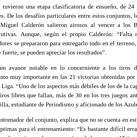
l tuvieron una etapa clasificatoria de ensueño, de 24 
es. De los desafíos particulares entre estos conjuntos,
 Miguel Calderón salieron airosos al vencer a los 
cutivas. Aunque, según el propio Calderón: “Falta
dores se prepararon para entregarlo todo en el terreno
 fuerte, se pueden apreciar los resultados”.
un avance notable en lo concerniente a los tiros 
ento muy importante en las 21 victorias obtenidas por l
a Liga. “Uno de los aspectos más débiles de los de la ca
iros libres que fallan, más de 30 en los tres juegos an
lla, estudiante de Periodismo y aficionado de los Azul
entrenador del conjunto, explica que no se cuenta en e
ptimas para el entrenamiento: “Es bastante difícil erra