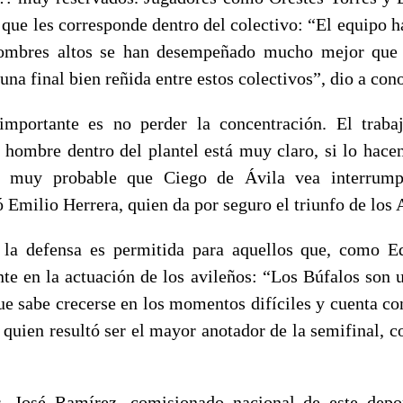
 que les corresponde dentro del colectivo: “El equipo 
hombres altos se han desempeñado mucho mejor que
na final bien reñida entre estos colectivos”, dio a con
mportante es no perder la concentración. El traba
hombre dentro del plantel está muy claro, si lo hace
 es muy probable que Ciego de Ávila vea interrum
ó Emilio Herrera, quien da por seguro el triunfo de los 
, la defensa es permitida para aquellos que, como E
te en la actuación de los avileños: “Los Búfalos son 
ue sabe crecerse en los momentos difíciles y cuenta c
 quien resultó ser el mayor anotador de la semifinal, c
s, José Ramírez, comisionado nacional de este depor