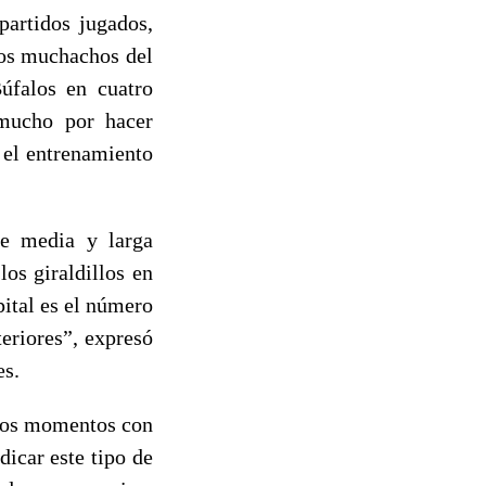
partidos jugados,
 los muchachos del
Búfalos en cuatro
 mucho por hacer
, el entrenamiento
de media y larga
os giraldillos en
pital es el número
teriores”, expresó
es.
stos momentos con
dicar este tipo de