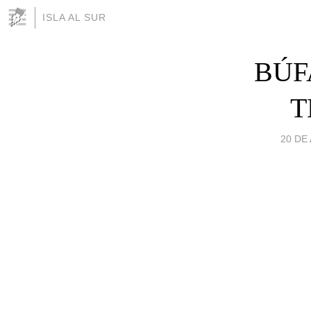
ISLA AL SUR
BÚF
T
20 DE 