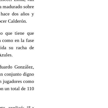
ha madurado sobre
 hace dos años y
ocer Calderón.
jo que tiene que
n como en la fase
pida su racha de
Azules.
duardo González,
un conjunto digno
on jugadores como
on un total de 110
te, explicó: “La