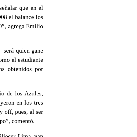
señalar que en el
008 el balance los
-0”, agrega Emilio
n será quien gane
como el estudiante
os obtenidos por
io de los Azules,
yeron en los tres
off, pues, al ser
ipo”, comentó.
Eliecer Lima, van