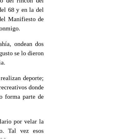
o del rincón del
el 68 y en la del
del Manifiesto de
conmigo.
ahía, ondean dos
gusto se lo dieron
ia.
realizan deporte;
recreativos donde
co forma parte de
ario por velar la
mo. Tal vez esos