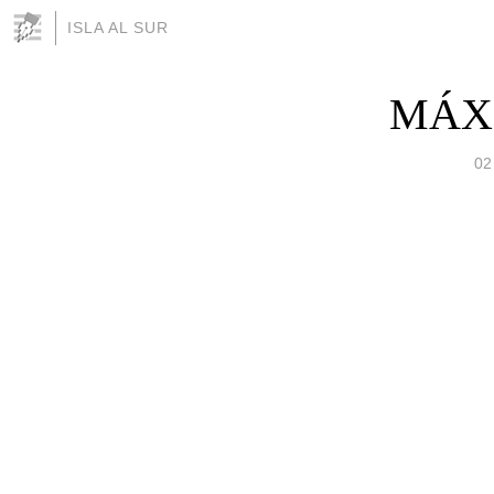
ISLA AL SUR
MÁX
02