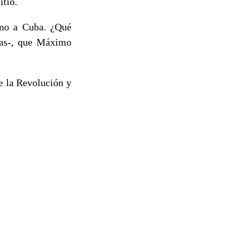
itio.
ino a Cuba. ¿Qué
cias-, que Máximo
e la Revolución y