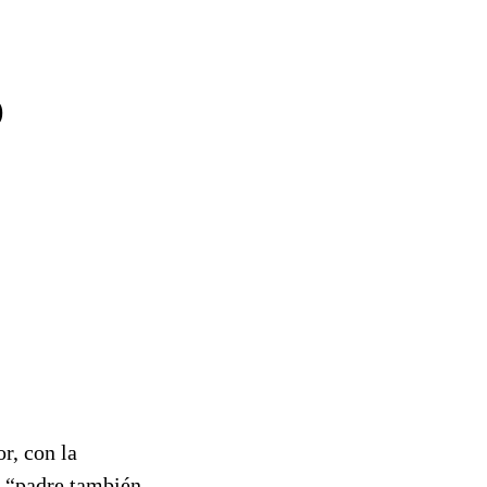
O
r, con la
, “padre también