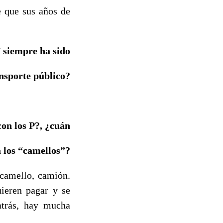
e que sus años de
Y siempre ha sido
ansporte público?
on los P?, ¿cuán
a los “camellos”?
 camello, camión.
uieren pagar y se
atrás, hay mucha