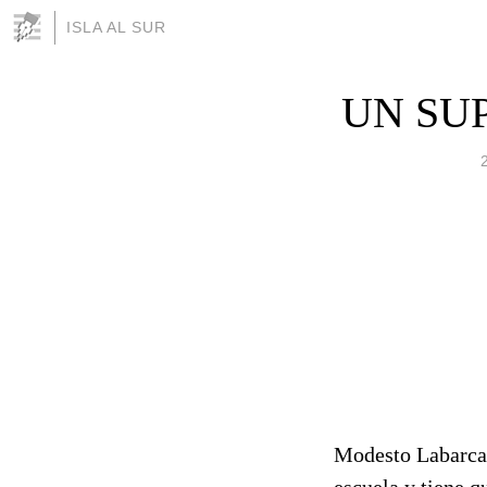
ISLA AL SUR
UN SU
Modesto Labarca 
escuela y tiene q