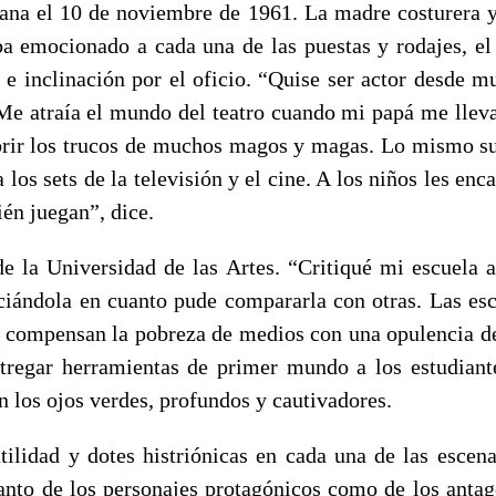
na el 10 de noviembre de 1961. La madre costurera y 
 emocionado a cada una de las puestas y rodajes, el p
n e inclinación por el oficio. “Quise ser actor desde m
 Me atraía el mundo del teatro cuando mi papá me lleva
rir los trucos de muchos magos y magas. Lo mismo s
a los sets de la televisión y el cine. A los niños les enc
én juegan”, dice.
e la Universidad de las Artes. “Critiqué mi escuela 
ciándola en cuanto pude compararla con otras. Las esc
compensan la pobreza de medios con una opulencia de
ntregar herramientas de primer mundo a los estudian
en los ojos verdes, profundos y cautivadores.
tilidad y dotes histriónicas en cada una de las escena
tanto de los personajes protagónicos como de los antag