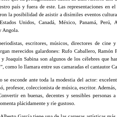
stro país y fuera de este. Las representaciones en el
ron la posibilidad de asistir a disímiles eventos cultura
stados Unidos, Canadá, México, Panamá, Perú, Ar
y Angola.
 periodistas, escritores, músicos, directores de cine y
organ merecidos galardones: Rufo Caballero, Ramón F
y Joaquín Sabina son algunos de los célebres que ha
o”, como lo llamara entre sus camaradas el cantautor Ca
o se esconde ante toda la modestia del actor: excelent
, profesor, coleccionista de música, escritor. Además, 
“Convertir en buenas, decentes y sensibles personas a 
 comenta plácidamente y ríe gustoso.
 Alberto García tiene una de las carreras artísticas más