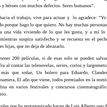
es y héroes con muchos defectos. Seres humanos”.
hacia el trabajo, vive para actuar y lo agradece: “Y
o porque hago lo que quiero. No hay muchas persona
da una vida viviendo de lo que les gusta, y a mí lo
 mientras suspira satisfecho y se recuesta en el pec
es hijas, que no deja de abrazarlo.
tener 200 películas, si de esas solo se pueden salva
fra al contar las telenovelas, series, cortos y largometr
 más que soñar, Un bolero para Eduardo, Clandes
namera, El año que viene, todos premiados en la nomi
ina en varios festivales y concursos cinematográfi
ero.
roles que ha protagonizado hacen de Luis Alberto uno de