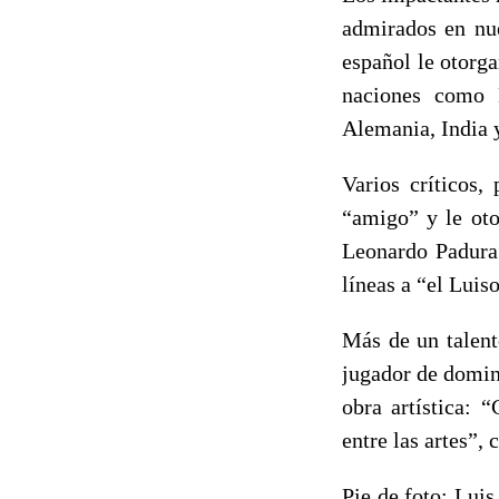
admirados en nue
español le otorga
naciones como E
Alemania, India 
Varios críticos,
“amigo” y le ot
Leonardo Padura 
líneas a “el Luis
Más de un talent
jugador de dominó
obra artística: 
entre las artes”,
Pie de foto: Luis