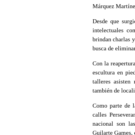
Márquez Martínez,
Desde que surgió
intelectuales c
brindan charlas y
busca de eliminar
Con la reapertur
escultura en pie
talleres asisten
también de local
Como parte de la
calles Persevera
nacional son las
Guilarte Games, 