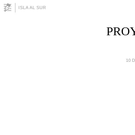
ISLA AL SUR
PROY
10 D