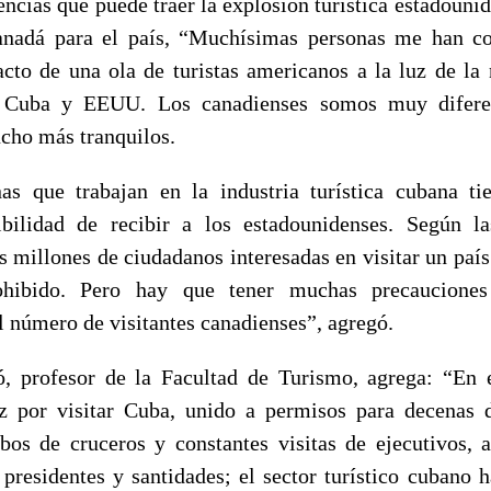
ncias que puede traer la explosión turística estadouni
anadá para el país, “Muchísimas personas me han c
cto de una ola de turistas americanos a la luz de la
e Cuba y EEUU. Los canadienses somos muy difere
ucho más tranquilos.
nas que trabajan en la industria turística cubana t
sibilidad de recibir a los estadounidenses. Según l
es millones de ciudadanos interesadas en visitar un país
ohibido. Pero hay que tener muchas precauciones
l número de visitantes canadienses”, agregó.
ó, profesor de la Facultad de Turismo, agrega: “En 
z por visitar Cuba, unido a permisos para decenas 
ibos de cruceros y constantes visitas de ejecutivos, a
 presidentes y santidades; el sector turístico cubano 