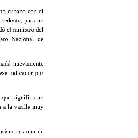
smo cubano con el
ecedente, para un
dó el ministro del
cato Nacional de
anadá nuevamente
ese indicador por
 que significa un
eja la varilla muy
turismo es uno de