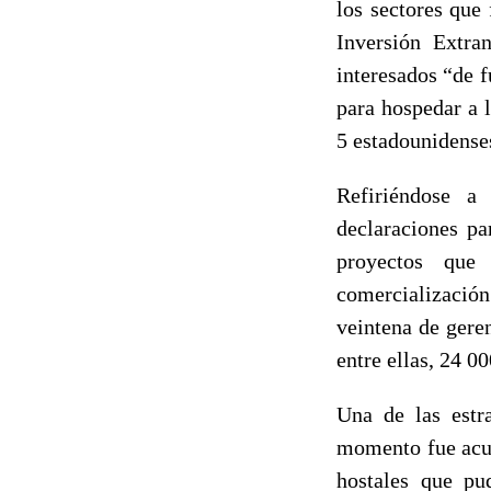
los sectores que
Inversión Extra
interesados “de f
para hospedar a l
5 estadounidense
Refiriéndose a
declaraciones p
proyectos que
comercialización
veintena de gere
entre ellas, 24 0
Una de las estr
momento fue acud
hostales que pu