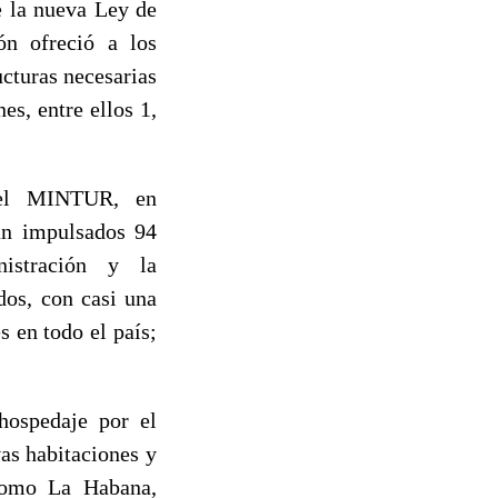
e la nueva Ley de
ón ofreció a los
ucturas necesarias
es, entre ellos 1,
 del MINTUR, en
án impulsados 94
istración y la
dos, con casi una
 en todo el país;
hospedaje por el
as habitaciones y
 como La Habana,