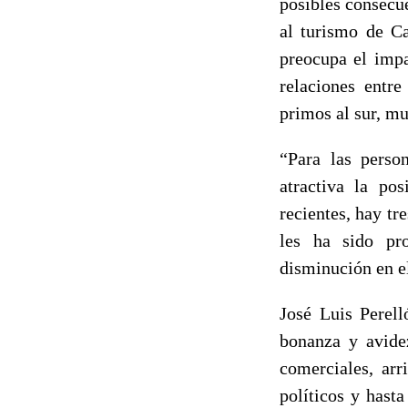
posibles consecue
al turismo de C
preocupa el impa
relaciones entr
primos al sur, m
“Para las perso
atractiva la po
recientes, hay tr
les ha sido pr
disminución en e
José Luis Perell
bonanza y avide
comerciales, arr
políticos y hasta