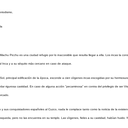
eriodismo,
la
Machu Picchu es una ciudad refugio por lo inaccesible que resulta llegar a ella. Los incas la c
al Inca y a su séquito más cercano en caso de ataque.
 Sol, principal edificación de la época, esconde a cien vírgenes incas escogidas por su hermosu
dar rigurosa castidad. En caso de alguna acción "pecaminosa" en contra del privilegio de ser Vi
orcado.
o y sus conquistadores españoles al Cuzco, nada le complace tanto como la noticia de la existen
úsqueda, pero no las encuentra en su templo. Las vírgenes, fieles a su castidad, habían huido. 