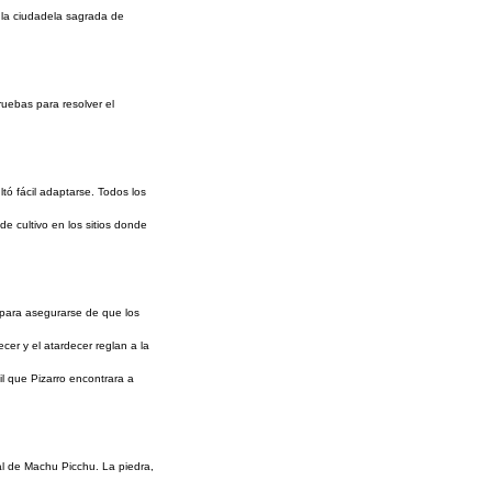
 la ciudadela sagrada de
uebas para resolver el
tó fácil adaptarse. Todos los
e cultivo en los sitios donde
r para asegurarse de que los
er y el atardecer reglan a la
il que Pizarro encontrara a
al de Machu Picchu. La piedra,