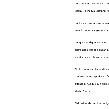
Pero existen evidencias de qu
Machu Picchu (La Montaña Vie
Por las muchas tumbas de muje
misterio de esas vírgenes que
Aunque las Vírgenes del Sol no
elementos urbanos estaban adec
irrigaban más la lluvia y el ag
El pico de forma piramidal Hua
conquistadores españoles aún 
ciudadela. Aunque 130 kilómetr
Machu Picchu.
Disfrutaban de un clima benig