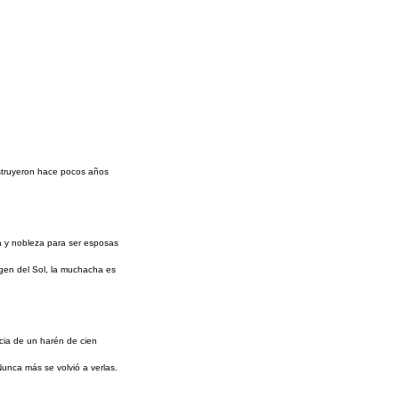
onstruyeron hace pocos años
ra y nobleza para ser esposas
rgen del Sol, la muchacha es
cia de un harén de cien
Nunca más se volvió a verlas.