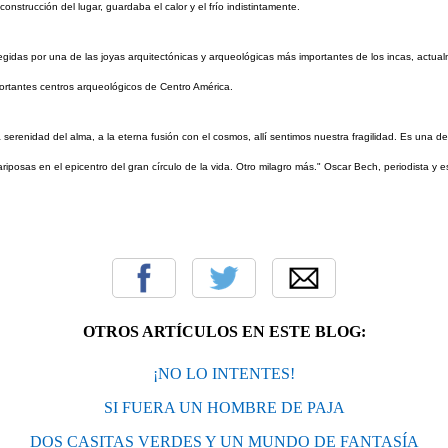
construcción del lugar, guardaba el calor y el frío indistintamente.
egidas por una de las joyas arquitectónicas y arqueológicas más importantes de los incas, actualmen
ortantes centros arqueológicos de Centro América.
 serenidad del alma, a la eterna fusión con el cosmos, allí sentimos nuestra fragilidad. Es una d
posas en el epicentro del gran círculo de la vida. Otro milagro más." Oscar Bech, periodista y esc
OTROS ARTÍCULOS EN ESTE BLOG:
¡NO LO INTENTES!
SI FUERA UN HOMBRE DE PAJA
DOS CASITAS VERDES Y UN MUNDO DE FANTASÍA