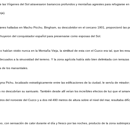
e las Vírgenes del Sol atravesaron barrancos profundos y montañas agrestes para refugiarse en
ja).
res halladas en Machu Picchu, Bingham, su descubridor en el cercano 1901, proporcionó las pr
 huyeron del conquistador español para preservarse como esposas del Sol.
 habían vivido nunca en la Montaña Vieja, la similitud de esta con el Cuzco era tal, que les resul
uados a la sinuosidad del terreno. Y la zona agrícola había sido bien delimitada con terrazas d
ua de los manantiales.
yna Pichu, localizado estratégicamente entre las edificaciones de la ciudad, le servía de mirado
no descubrían su santuario. También desde allí veían los increíbles efectos de luz que el amanec
os del noroeste del Cuzco y a dos mil 490 metros de altura sobre el nivel del mar, resultaba difíc
no, con sensación de calor durante el día y fresco por las noches, producto de la zona subtropic