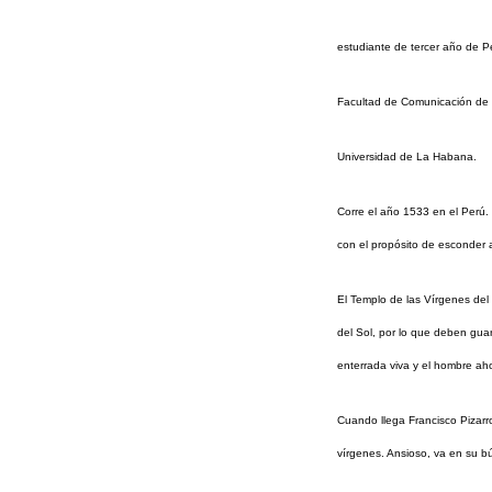
estudiante de tercer año de P
Facultad de Comunicación de 
Universidad de La Habana.
Corre el año 1533 en el Perú. 
con el propósito de esconder 
El Templo de las Vírgenes del
del Sol, por lo que deben guar
enterrada viva y el hombre ah
Cuando llega Francisco Pizarr
vírgenes. Ansioso, va en su b