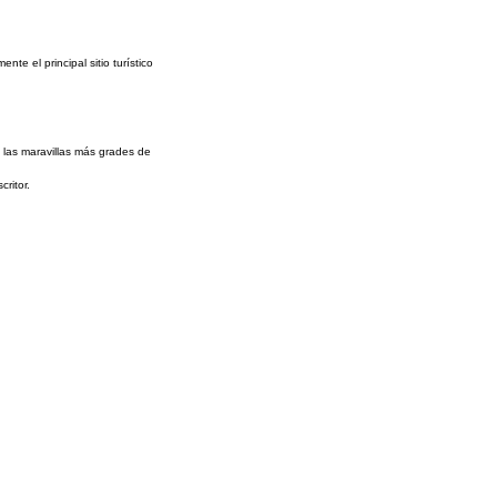
te el principal sitio turístico
e las maravillas más grades de
ritor.