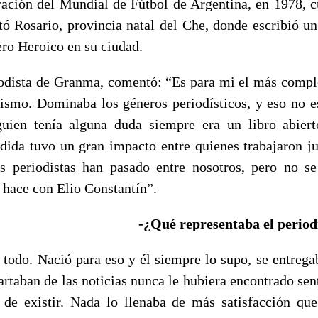
ración del Mundial de Fútbol de Argentina, en 1978, cu
tó Rosario, provincia natal del Che, donde escribió un
ero Heroico en su ciudad.
iodista de Granma, comentó: “Es para mi el más comple
dismo. Dominaba los géneros periodísticos, y eso no es
lguien tenía alguna duda siempre era un libro abier
rdida tuvo un gran impacto entre quienes trabajaron j
s periodistas han pasado entre nosotros, pero no se
 hace con Elio Constantín”.
-¿Qué representaba el period
 todo. Nació para eso y él siempre lo supo, se entreg
artaban de las noticias nunca le hubiera encontrado sent
 de existir. Nada lo llenaba de más satisfacción qu