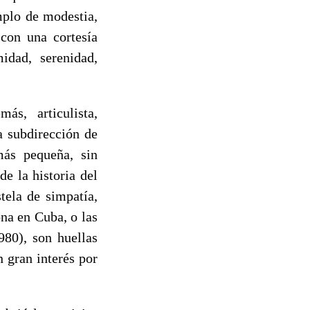
mplo de modestia,
 con una cortesía
idad, serenidad,
más, articulista,
a subdirección de
más pequeña, sin
e la historia del
tela de simpatía,
na en Cuba, o las
980), son huellas
n gran interés por