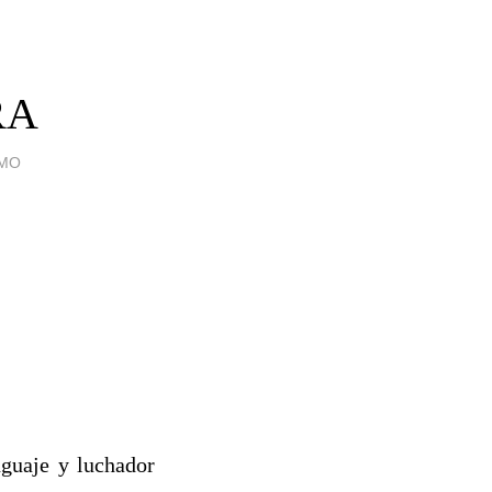
RA
SMO
nguaje y luchador