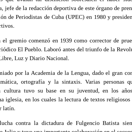
 jefe de la redacción deportiva de este órgano de pren
ión de Periodistas de Cuba (UPEC) en 1980 y presiden
tivos.
n el gremio comenzó en 1939 como corrector de prue
riódico El Pueblo. Laboró antes del triunfo de la Revo
Libre, Luz y Diario Nacional.
iado por la Academia de la Lengua, dado el gran co
mática, ortografía y la sintaxis. Varias personas 
 cultura tuvo su base en su juventud, en los añ
 iglesia, en los cuales la lectura de textos religiosos
 latín.
 lucha contra la dictadura de Fulgencio Batista si
 Julio y tuvo una importante colaboración en el secue