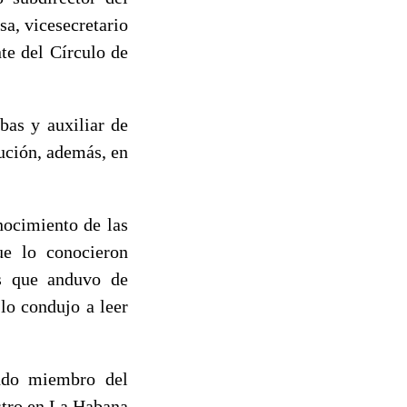
sa, vicesecretario
te del Círculo de
bas y auxiliar de
lución, además, en
nocimiento de las
que lo conocieron
os que anduvo de
 lo condujo a leer
endo miembro del
stro en La Habana