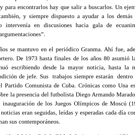
 y para encontrarlos hay que salir a buscarlos. Un eje
 también, y siempre dispuesto a ayudar a los demás
 intervenía en discusiones hacia gala de ecuanim
 argumentaciones”.
os se mantuvo en el periódico Granma. Ahí fue, ade
ortero. De 1973 hasta finales de los años 80 asumió l
uó escribiendo desde la mayor noticia, hasta la 
ndición de jefe. Sus trabajos siempre estarán dentro d
el Partido Comunista de Cuba. Crónicas como Una es
obre la presencia del futbolista Diego Armando Marado
a inauguración de los Juegos Olímpicos de Moscú (1
noticias eran seguidas, leídas y esperadas cada día co
irman sus contemporáneos.