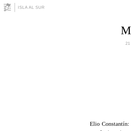
ISLA AL SUR
M
21
Elio Constantín: