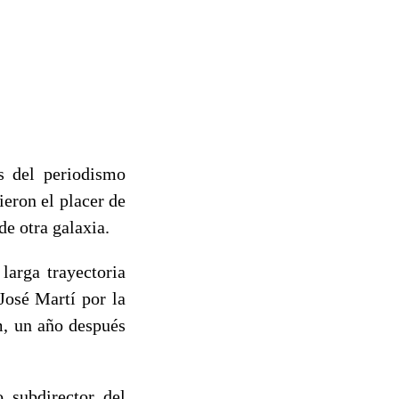
s del periodismo
ieron el placer de
de otra galaxia.
arga trayectoria
José Martí por la
m, un año después
o subdirector del