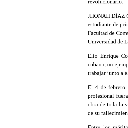
revolucionario.
JHONAH DÍAZ 
estudiante de pr
Facultad de Com
Universidad de L
Elio Enrique Co
cubano, un ejempl
trabajar junto a é
El 4 de febrero
profesional fuer
obra de toda la 
de su fallecimie
Entre los mérito