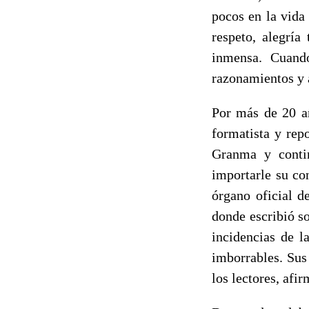
pocos en la vida
respeto, alegría
inmensa. Cuando
razonamientos y
Por más de 20 añ
formatista y rep
Granma y contin
importarle su co
órgano oficial d
donde escribió s
incidencias de l
imborrables. Sus 
los lectores, af