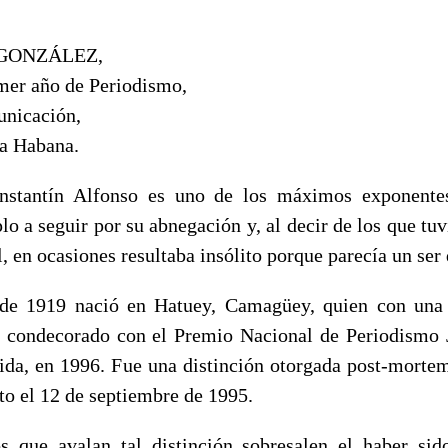
GONZÁLEZ,
imer año de Periodismo,
unicación,
a Habana.
nstantín Alfonso es uno de los máximos exponente
o a seguir por su abnegación y, al decir de los que tuv
l, en ocasiones resultaba insólito porque parecía un ser 
 de 1919 nació en Hatuey, Camagüey, quien con una l
a condecorado con el Premio Nacional de Periodismo 
vida, en 1996. Fue una distinción otorgada post-morte
nto el 12 de septiembre de 1995.
s que avalan tal distinción sobresalen el haber sid