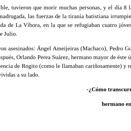
ible, tuvieron que morir muchas personas, y el día 8 l
 madrugada, las fuerzas de la tiranía batistiana irrump
ada de La Víbora, en la que se refugiaban cuatro jóv
 Julio.
eron asesinados: Ángel Ameijeiras (Machaco), Pedro Gu
espués, Orlando Perea Suárez, hermano mayor de éste ú
sencia de Rogito (como le llamaban cariñosamente) y r
vividas a su lado.
-¿Cómo transcurri
hermano en