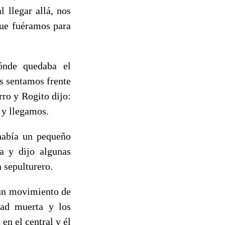
 llegar allá, nos
que fuéramos para
ónde quedaba el
s sentamos frente
rro y Rogito dijo:
o y llegamos.
había un pequeño
a y dijo algunas
 sepulturero.
 un movimiento de
dad muerta y los
n el central y él