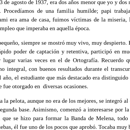
13 de agosto de 1937, era dos años menor que yo y dos
. Procedíamos de una familia humilde; papi trabaja
mi era ama de casa, fuimos víctimas de la miseria, 
sempleo que imperaba en aquella época.
equeño, siempre se mostró muy vivo, muy despierto. E
ápido poder de captación y retentiva, participó en m
 lugar varias veces en el de Ortografía. Recuerdo q
o integral, con buenos resultados durante el transcu
el año, el estudiante que más destacado era distinguido
le fue otorgado en diversas ocasiones.
a la pelota, aunque no era de los mejores, se integró a
egunda base. Asimismo, comenzó a interesarse por la
a que se hizo para formar la Banda de Melena, todo 
uebas, él fue uno de los pocos que aprobó. Tocaba muy 