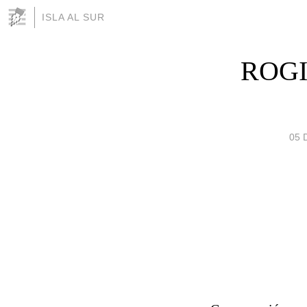
ISLA AL SUR
ROG
05 