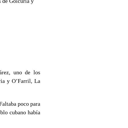
 de Goicuria y
árez, uno de los
ia y O’Farril, La
Faltaba poco para
ueblo cubano había