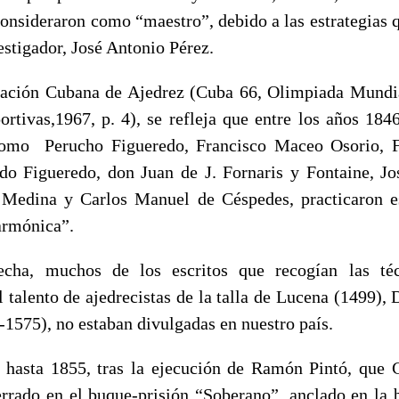
consideraron como “maestro”, debido a las estrategias q
stigador, José Antonio Pérez.
ración Cubana de Ajedrez (Cuba 66, Olimpiada Mundi
rtivas,1967, p. 4), se refleja que entre los años 184
como Perucho Figueredo, Francisco Maceo Osorio, F
do Figueredo, don Juan de J. Fornaris y Fontaine, 
 Medina y Carlos Manuel de Céspedes, practicaron e
armónica”.
echa, muchos de los escritos que recogían las té
l talento de ajedrecistas de la talla de Lucena (1499),
1575), no estaban divulgadas en nuestro país.
 hasta 1855, tras la ejecución de Ramón Pintó, que
rrado en el buque-prisión “Soberano”, anclado en la 