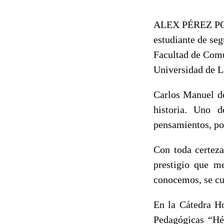
ALEX PÉREZ P
estudiante de se
Facultad de Com
Universidad de L
Carlos Manuel de
historia. Uno 
pensamientos, por
Con toda certeza
prestigio que m
conocemos, se cub
En la Cátedra Ho
Pedagógicas “Héc