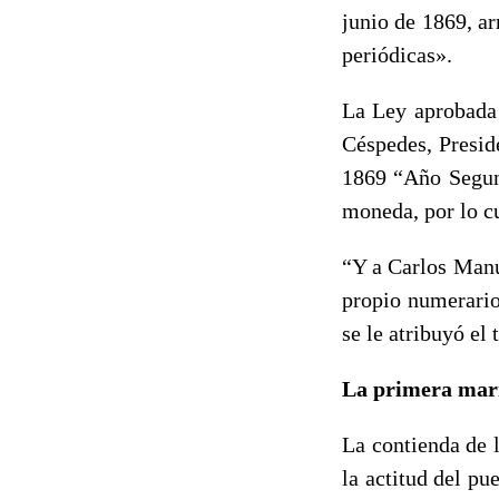
junio de 1869, ar
periódicas».
La Ley aprobada 
Céspedes, Presid
1869 “Año Segund
moneda, por lo c
“Y a Carlos Manu
propio numerario,
se le atribuyó el
La primera mari
La contienda de 
la actitud del pu