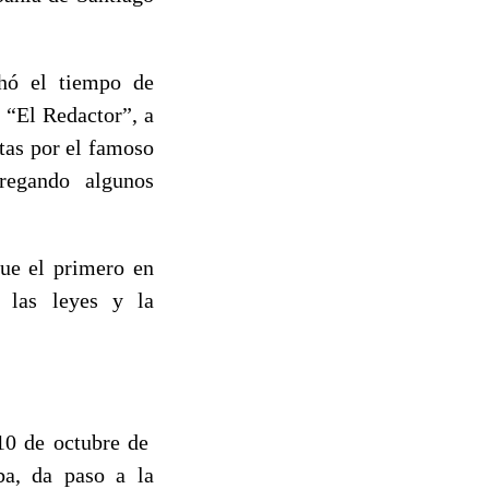
chó el tiempo de
o “El Redactor”, a
itas por el famoso
regando algunos
fue el primero en
n las leyes y la
 10 de octubre de
ba, da paso a la