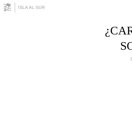
ISLA AL SUR
¿CA
S