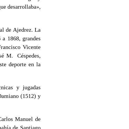
ue desarrollaba»,
al de Ajedrez. La
6 a 1868, grandes
rancisco Vicente
José M. Céspedes,
ste deporte en la
cnicas y jugadas
 Damiano (1512) y
 Carlos Manuel de
bahía de Santiago