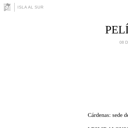
ISLA AL SUR
PEL
08 
Cárdenas: sede d