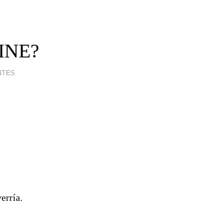
INE?
NTES
erría.