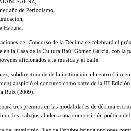
NIANI SÁENZ,
imer año de Periodismo,
unicación,
a Habana.
aciones del Concurso de la Décima se celebrará el pró
rde en la Casa de la Cultura Raúl Gómez García, con la p
jóvenes aficionados a la música y el baile.
z, subdirectora de de la institución, el centro (sito e
en) auspició el concurso como parte de la III Edición 
a Ruiz (2009).
onará tres premios en las modalidades de décima escrit
tima, los trabajos aluden a una composición poética del
ra del municipio Diez de Octubre brinda opciones como