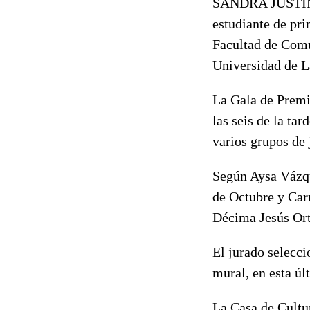
SANDRA JUSTI
estudiante de pr
Facultad de Com
Universidad de L
La Gala de Premi
las seis de la ta
varios grupos de 
Según Aysa Vázque
de Octubre y Carm
Décima Jesús Ort
El jurado selecci
mural, en esta úl
La Casa de Cultu