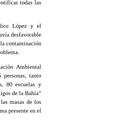
tificar todas las
Ñico López y el
davía desfavorable
 la contaminación
problema.
cación Ambiental
 personas, tanto
s, 80 escuelas y
migos de la Bahía”
 las masas de los
ma presente en el