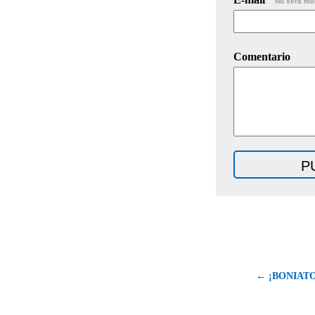
No será mo
Comentario
← ¡BONIATO