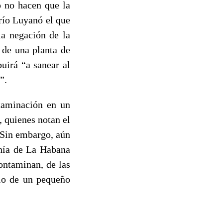
o no hacen que la
río Luyanó el que
la negación de la
n de una planta de
uirá “a sanear al
”.
taminación en un
, quienes notan el
 Sin embargo, aún
ahía de La Habana
ontaminan, de las
olo de un pequeño