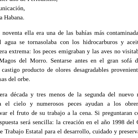
unicación,
La Habana.
l noventa ella era una de las bahías más contaminad
el agua se tornasolaba con los hidrocarburos y acei
ra extrema: los peces emigraban y las aves no visitab
Magos del Morro. Sentarse antes en el gran sofá 
castigo producto de olores desagradables provenien
sas del orbe.
era década y tres menos de la segunda del nuevo m
eja el cielo y numerosos peces ayudan a los obre
evar el fruto de su trabajo a la cena. Si preguntaran
espuesta será sencilla: la creación en el año 1998 de
 Trabajo Estatal para el desarrollo, cuidado y preserv