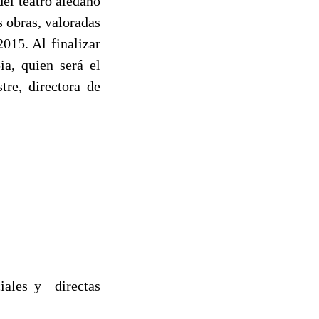
el teatro aledaño
s obras, valoradas
015. Al finalizar
ia, quien será el
tre, directora de
ciales y directas