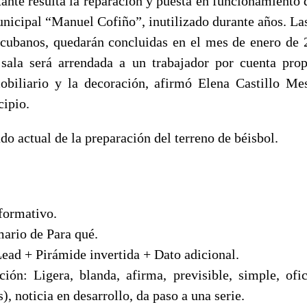
nte resulta la reparación y puesta en funcionamiento d
unicipal “Manuel Cofiño”, inutilizado durante años. La
cubanos, quedarán concluidas en el mes de enero de 2
 sala será arrendada a un trabajador por cuenta prop
biliario y la decoración, afirmó Elena Castillo Mes
cipio.
ado actual de la preparación del terreno de béisbol.
nformativo.
mario de Para qué.
Lead + Pirámide invertida + Dato adicional.
ión: Ligera, blanda, afirma, previsible, simple, ofi
), noticia en desarrollo, da paso a una serie.