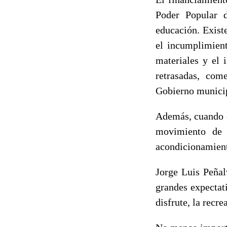
Poder Popular d
educación. Exist
el incumplimient
materiales y el 
retrasadas, com
Gobierno munici
Además, cuando e
movimiento de t
acondicionamient
Jorge Luis Peñal
grandes expectat
disfrute, la recre