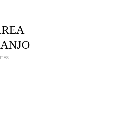
ÁREA
RANJO
NTES