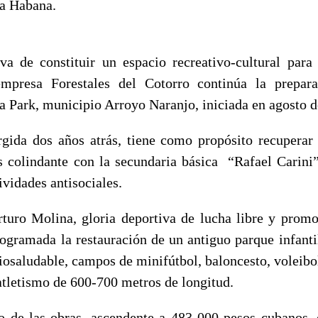
a Habana.
va de constituir un espacio recreativo-cultural para 
mpresa Forestales del Cotorro continúa la prepara
a Park, municipio Arroyo Naranjo, iniciada en agosto d
urgida dos años atrás, tiene como propósito recuperar
 colindante con la secundaria básica “Rafael Carini”
vidades antisociales.
turo Molina, gloria deportiva de lucha libre y promot
rogramada la restauración de un antiguo parque infantil
osaludable, campos de minifútbol, baloncesto, voleibol
 atletismo de 600-700 metros de longitud.
o de las obras, ascendente a 483 000 pesos cubanos, 