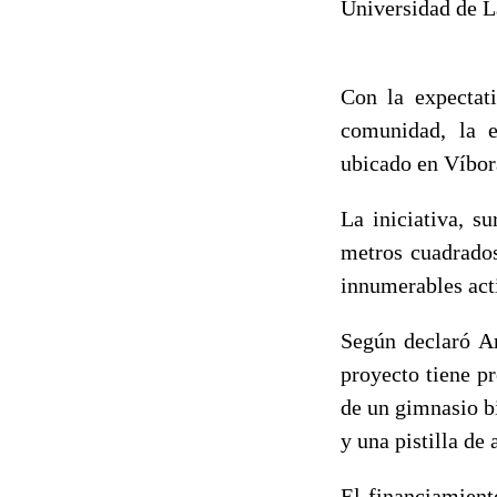
Universidad de L
Con la expectati
comunidad, la e
ubicado en Víbor
La iniciativa, s
metros cuadrados
innumerables acti
Según declaró Ar
proyecto tiene p
de un gimnasio bi
y una pistilla de
El financiamient