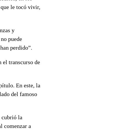
que le tocó vivir,
anzas y
a no puede
 han perdido”.
n el transcurso de
tulo. En este, la
 lado del famoso
 cubrió la
al comenzar a