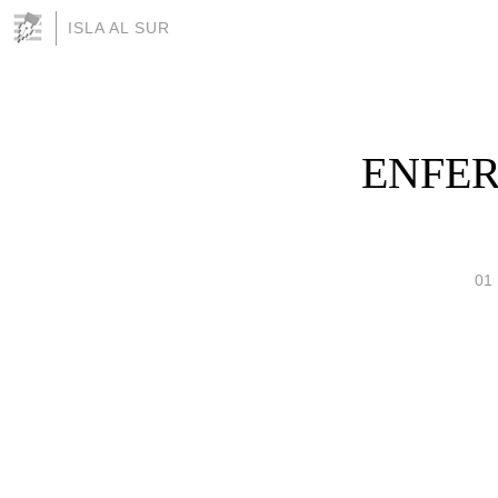
ISLA AL SUR
ENFER
01