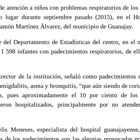
de atención a niños con problemas respiratorios de los 
o lugar durante septiembre pasado (2015), en el Hos
Ramón Martínez Álvarez, del municipio de Guanajay.
 del Departamento de Estadísticas del centro, en el 
 1 598 infantes con padecimientos respiratorios, de el
irector de la institución, señaló como padecimientos 
 amigdalitis, asma y bronquitis, “que aún siendo de cor
os, pues aproximadamente el 10 por ciento de los
eron hospitalizados, principalmente por no atend
lis Meneses, especialista del hospital guanajayense
es de los padecimientos son las alergias provocadas p