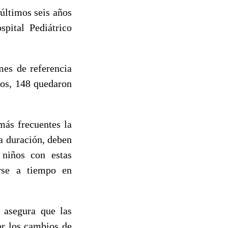
últimos seis años
pital Pediátrico
mes de referencia
los, 148 quedaron
más frecuentes la
ta duración, deben
 niños con estas
erse a tiempo en
, asegura que las
or los cambios de