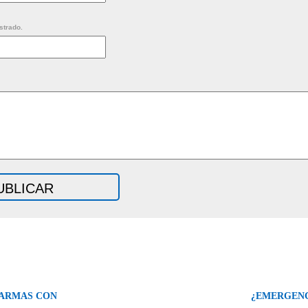
strado.
 ARMAS CON
¿EMERGENC