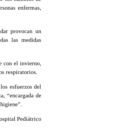
ersonas enfermas,
udar provocan un
odas las medidas
 con el invierno,
os respiratorios.
los esfuerzos del
ia, “encargada de
 higiene”.
ospital Pediátrico