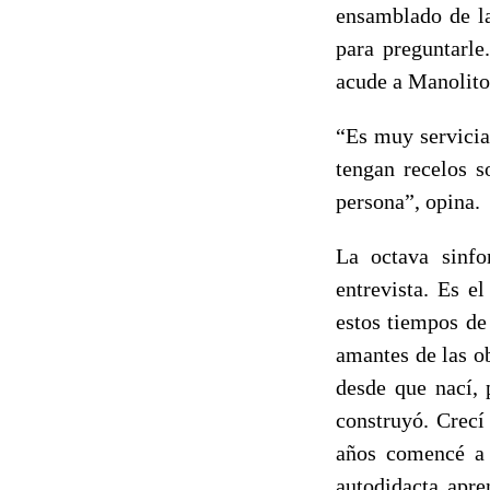
ensamblado de la
para preguntarl
acude a Manolito,
“Es muy servicia
tengan recelos s
persona”, opina.
La octava sinfo
entrevista. Es e
estos tiempos de
amantes de las ob
desde que nací, 
construyó. Crecí
años comencé a 
autodidacta apre