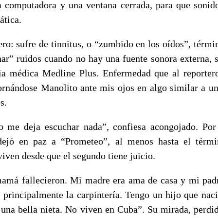
a computadora y una ventana cerrada, para que sonid
lática.
ero: sufre de tinnitus, o “zumbido en los oídos”, térmi
ar” ruidos cuando no hay una fuente sonora externa, 
ia médica Medline Plus. Enfermedad que al reporter
ornándose Manolito ante mis ojos en algo similar a u
s.
 me deja escuchar nada”, confiesa acongojado. Por 
dejó en paz a “Prometeo”, al menos hasta el términ
viven desde que el segundo tiene juicio.
má fallecieron. Mi madre era ama de casa y mi padr
s, principalmente la carpintería. Tengo un hijo que nac
 una bella nieta. No viven en Cuba”. Su mirada, perdid