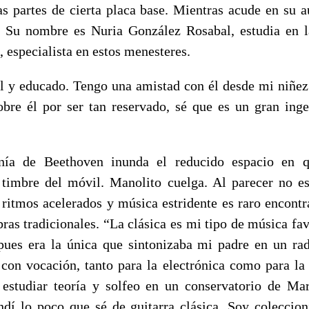
s partes de cierta placa base. Mientras acude en su a
e. Su nombre es Nuria González Rosabal, estudia en 
 especialista en estos menesteres.
l y educado. Tengo una amistad con él desde mi niñ
obre él por ser tan reservado, sé que es un gran ing
nía de Beethoven inunda el reducido espacio en q
l timbre del móvil. Manolito cuelga. Al parecer no e
 ritmos acelerados y música estridente es raro encontr
ras tradicionales. “La clásica es mi tipo de música fa
pues era la única que sintonizaba mi padre en un r
 con vocación, tanto para la electrónica como para la
estudiar teoría y solfeo en un conservatorio de Ma
ndí lo poco que sé de guitarra clásica. Soy coleccioni