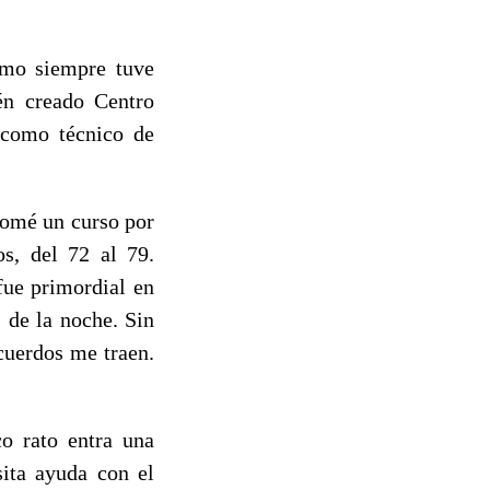
omo siempre tuve
ién creado Centro
 como técnico de
tomé un curso por
os, del 72 al 79.
fue primordial en
 de la noche. Sin
cuerdos me traen.
co rato entra una
sita ayuda con el