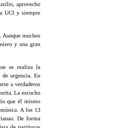
uxilio, aprovecho
la UCI y siempre
ez. Aunque muchos
eniero y una gran
ue se realiza la
s de urgencia. En
arse a verdaderos
vorita. La escucho
adio que él mismo
 música. A los 13
rianao. De forma
sta de partituras