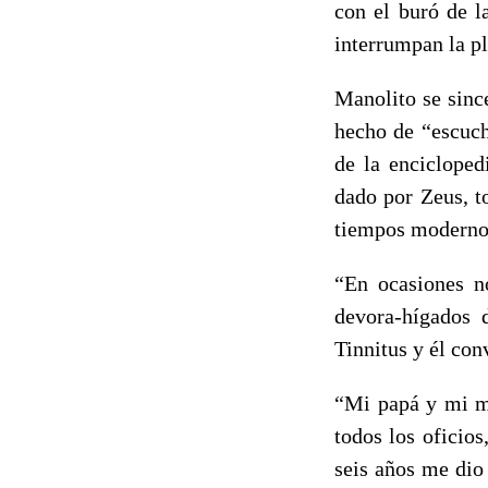
con el buró de l
interrumpan la p
Manolito se sinc
hecho de “escuch
de la encicloped
dado por Zeus, t
tiempos moderno
“En ocasiones no
devora-hígados 
Tinnitus y él con
“Mi papá y mi ma
todos los oficio
seis años me dio