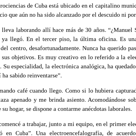
rociencias de Cuba está ubicado en el capitalino munic
io que aún no ha sido alcanzado por el descuido ni por
lleva laborando allí hace más de 30 años. “¿Manuel 
 ya llegó. En el tercer piso, la última oficina. Es un
del centro, desafortunadamente. Nunca ha querido pa
 sus objetivos. Es muy creativo en lo referido a la el
s. Su especialidad, la electrónica analógica, ha quedado
sí ha sabido reinventarse”.
mando café cuando llego. Como si lo hubiera captur
a taza apenado y me brinda asiento. Acomodándose sob
e su hogar, se dispone a contarme anécdotas laborales.
comencé a trabajar, junto a mi equipo, en el primer ele
ó en Cuba”. Una electroencefalografía, de acuerdo