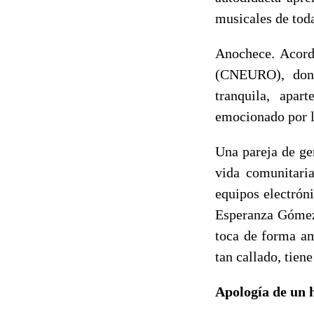
musicales de toda
Anochece. Acord
(CNEURO), dond
tranquila, apar
emocionado por l
Una pareja de ge
vida comunitari
equipos electrón
Esperanza Gómez 
toca de forma am
tan callado, tiene
Apología de un 