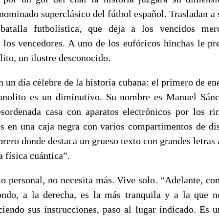
nominado superclásico del fútbol español. Trasladan a s
atalla futbolística, que deja a los vencidos me
 los vencedores. A uno de los eufóricos hinchas le pre
ito, un ilustre desconocido.
 un día célebre de la historia cubana: el primero de en
nolito es un diminutivo. Su nombre es Manuel Sánc
sordenada casa con aparatos electrónicos por los ri
s en una caja negra con varios compartimentos de di
ibrero donde destaca un grueso texto con grandes letras 
a física cuántica”.
o personal, no necesita más. Vive solo. “Adelante, co
ondo, a la derecha, es la más tranquila y a la que n
ciendo sus instrucciones, paso al lugar indicado. Es un