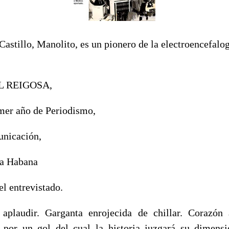
stillo, Manolito, es un pionero de la electroencefalog
L REIGOSA,
imer año de Periodismo,
unicación,
La Habana
el entrevistado.
aplaudir. Garganta enrojecida de chillar. Corazón 
 por un gol del cual la historia juzgará su dimens