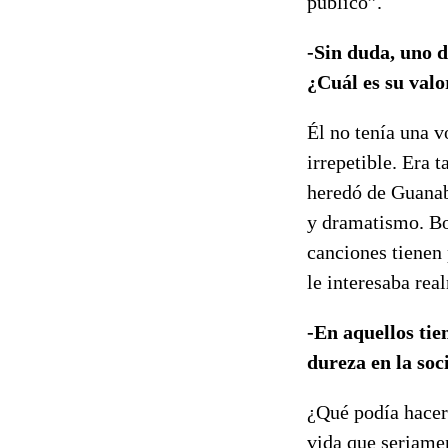
público”.
-Sin duda, uno d
¿Cuál es su valo
Él no tenía una v
irrepetible. Era 
heredó de Guanaba
y dramatismo. Bo
canciones tienen 
le interesaba rea
-En aquellos ti
dureza en la soc
¿Qué podía hacer
vida que seriamen