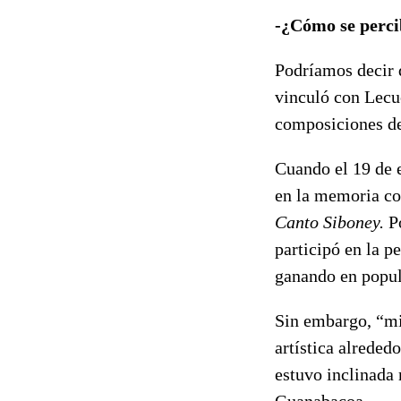
-¿Cómo se perci
Podríamos decir q
vinculó con Lecu
composiciones de
Cuando el 19 de e
en la memoria co
Canto Siboney.
Po
participó en la p
ganando en popul
Sin embargo, “mi
artística alreded
estuvo inclinada 
Guanabacoa.