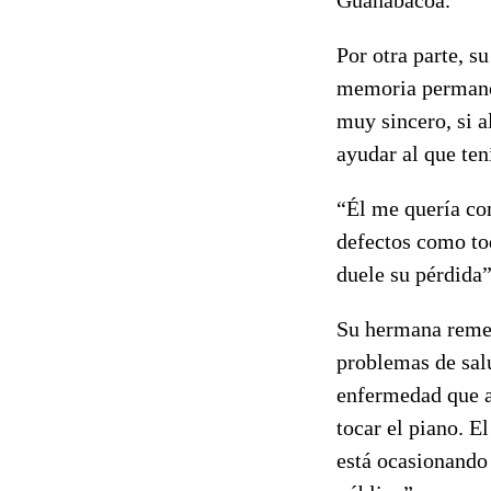
Por otra parte, s
memoria permanec
muy sincero, si 
ayudar al que ten
“Él me quería co
defectos como tod
duele su pérdida”
Su hermana remem
problemas de sal
enfermedad que a
tocar el piano. E
está ocasionando 