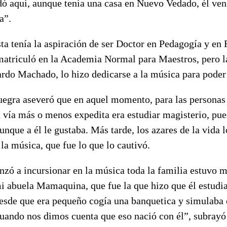
dó aquí, aunque tenía una casa en Nuevo Vedado, él vení
a”.
sta tenía la aspiración de ser Doctor en Pedagogía y en 
atriculó en la Academia Normal para Maestros, pero la 
rdo Machado, lo hizo dedicarse a la música para poder 
egra aseveró que en aquel momento, para las personas
 vía más o menos expedita era estudiar magisterio, pue
unque a él le gustaba. Más tarde, los azares de la vida l
a música, que fue lo que lo cautivó.
zó a incursionar en la música toda la familia estuvo 
i abuela Mamaquina, que fue la que hizo que él estudia
esde que era pequeño cogía una banquetica y simulaba e
cuando nos dimos cuenta que eso nació con él”, subrayó