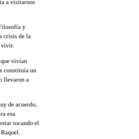
a a visitarnos
Filosofía y
crisis de la
vivir.
 que vivían
s constituía un
o llevaron a
muy de acuerdo,
ra esa
star tocando el
 Raquel.