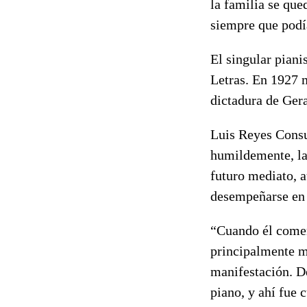
la familia se que
siempre que podí
El singular piani
Letras. En 1927 m
dictadura de Gera
Luis Reyes Consu
humildemente, la
futuro mediato, a
desempeñarse en l
“Cuando él comen
principalmente m
manifestación. D
piano, y ahí fue 