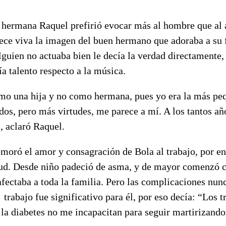
u hermana Raquel prefirió evocar más al hombre que al a
e viva la imagen del buen hermano que adoraba a su 
alguien no actuaba bien le decía la verdad directament
ía talento respecto a la música.
mo una hija y no como hermana, pues yo era la más pe
os, pero más virtudes, me parece a mí. A los tantos añ
, aclaró Raquel.
oró el amor y consagración de Bola al trabajo, por e
ud. Desde niño padeció de asma, y de mayor comenzó co
fectaba a toda la familia. Pero las complicaciones nun
l trabajo fue significativo para él, por eso decía: “Los 
la diabetes no me incapacitan para seguir martirizando