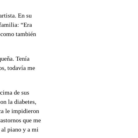
rtista. En su
familia: “Era
e, como también
queña. Tenía
os, todavía me
ncima de sus
n la diabetes,
ca le impidieron
trastornos que me
 al piano y a mi