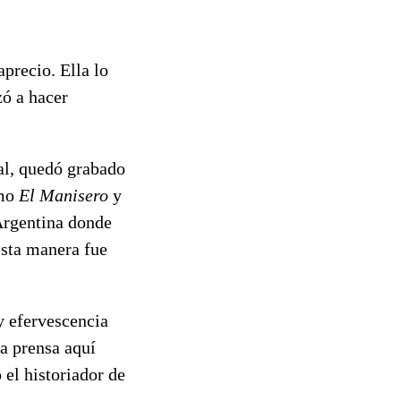
precio. Ella lo
ó a hacer
nal, quedó grabado
omo
El Manisero
y
Argentina donde
sta manera fue
y efervescencia
La prensa aquí
 el historiador de