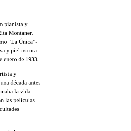
n pianista y
ita Montaner.
omo “La Única”-
sa y piel oscura.
de enero de 1933.
tista y
 una década antes
anaba la vida
n las películas
cultades