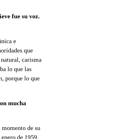
eve fue su voz.
única e
noridades que
 natural, carisma
ba lo que las
n, porque lo que
 con mucha
ún momento de su
e enero de 1959,