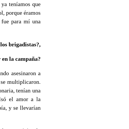
r ya teníamos que
ol, porque éramos
n fue para mí una
os brigadistas?,
r en la campaña?
ando asesinaron a
se multiplicaron.
naria, tenían una
ulsó el amor a la
ía, y se llevarían