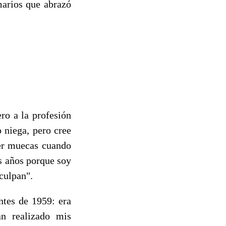
marios que abrazó
ro a la profesión
o niega, pero cree
cer muecas cuando
s años porque soy
sculpan".
ntes de 1959: era
n realizado mis