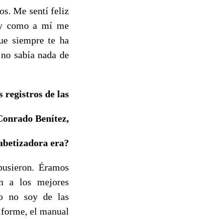
s. Me sentí feliz
, y como a mí me
que siempre te ha
 no sabía nada de
s registros de las
Conrado Benítez,
fabetizadora era?
pusieron. Éramos
on a los mejores
Yo no soy de las
niforme, el manual