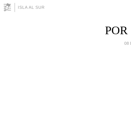
ISLA AL SUR
POR
08 