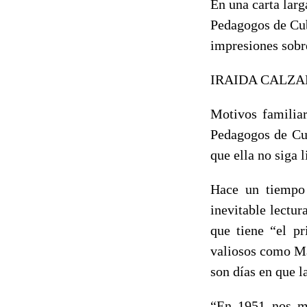
En una carta larg
Pedagogos de Cuba
impresiones sobr
IRAIDA CA
Motivos familiar
Pedagogos de Cub
que ella no siga 
Hace un tiempo 
inevitable lectu
que tiene “el p
valiosos como Ma
son días en que l
“En 1951 nos mu