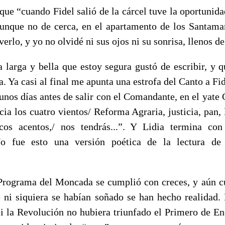
ue “cuando Fidel salió de la cárcel tuve la oportunida
unque no de cerca, en el apartamento de los Santam
erlo, y yo no olvidé ni sus ojos ni su sonrisa, llenos de
a larga y bella que estoy segura gustó de escribir, y q
a. Ya casi al final me apunta una estrofa del Canto a Fid
unos días antes de salir con el Comandante, en el yat
cia los cuatro vientos/ Reforma Agraria, justicia, pan, li
cos acentos,/ nos tendrás...”. Y Lidia termina con
No fue esto una versión poética de la lectura de
Programa del Moncada se cumplió con creces, y aún cu
 ni siquiera se habían soñado se han hecho realidad.
si la Revolución no hubiera triunfado el Primero de En