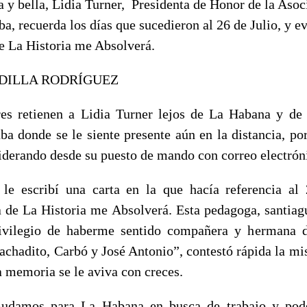
a y bella, Lidia Turner, Presidenta de Honor de la Asoc
, recuerda los días que sucedieron al 26 de Julio, y e
e La Historia me Absolverá.
LZADILLA RODRÍGUEZ
es retienen a Lidia Turner lejos de La Habana y de
a donde se le siente presente aún en la distancia, po
liderando desde su puesto de mando con correo electrón
le escribí una carta en la que hacía referencia al 
ra de La Historia me Absolverá. Esta pedagoga, santiag
rivilegio de haberme sentido compañera y hermana d
chadito, Carbó y José Antonio”, contestó rápida la mis
a memoria se le aviva con creces.
damos para La Habana en busca de trabajo y pode