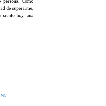
no persona. Como
idad de superarme,
 siento hoy, una
SMO