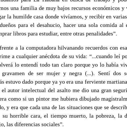
mos una familia de muy bajos recursos económicos y
gar la humilde casa donde vivíamos, y recibir en varias
dueños para el desahucio, hacer una sola comida al dí
prar libros para estudiar, entre otras penalidades”.
frente a la computadora hilvanando recuerdos con es
ime a cualquier anécdota de su vida: “...cuando leí p
lverá lo entendí todo tan claro porque yo lo había vi
 gravamen de ser mujer y negra (...). Sentí dos 
ás estuvo dado porque ya yo era una ferviente martiana
 el autor intelectual del asalto me dio una gran seguri
o era como si un pintor me hubiera dibujado magistral
o, y era que cada una de las situaciones que se descri
 su horrible cara, el tiempo muerto, la pobreza, la d
o, las diferencias sociales”.