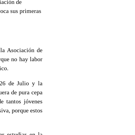
iación de
voca sus primeras
 la Asociación de
rque no hay labor
ico.
26 de Julio y la
uera de pura cepa
e tantos jóvenes
iva, porque estos
r estudiar en la