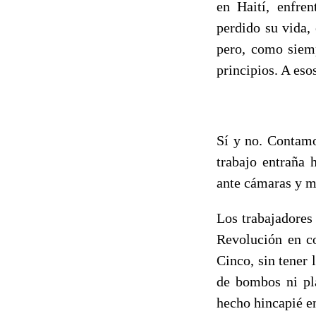
en Haití, enfre
perdido su vida,
pero, como siemp
principios. A es
Sí y no. Contamo
trabajo entraña 
ante cámaras y mi
Los trabajadores
Revolución en co
Cinco, sin tener
de bombos ni pla
hecho hincapié en