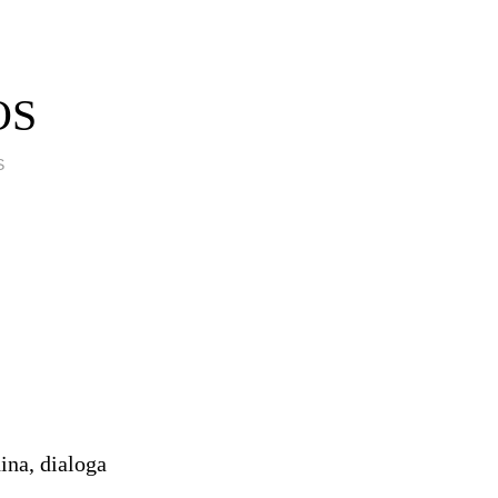
S
S
ina, dialoga