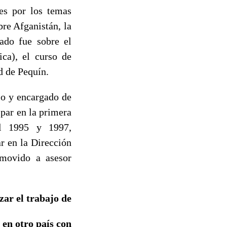
nes por los temas
bre Afganistán, la
rado fue sobre el
ica), el curso de
d de Pequín.
io y encargado de
ipar en la primera
el 1995 y 1997,
r en la Dirección
omovido a asesor
zar el trabajo de
 en otro país
con