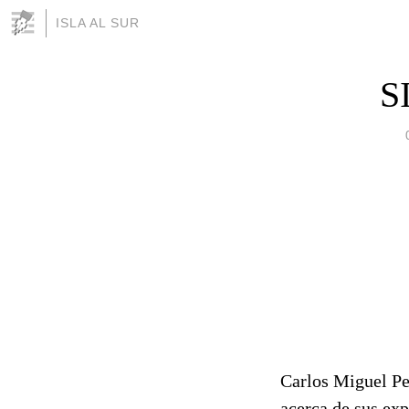
ISLA AL SUR

Carlos Miguel Pe
acerca de sus ex