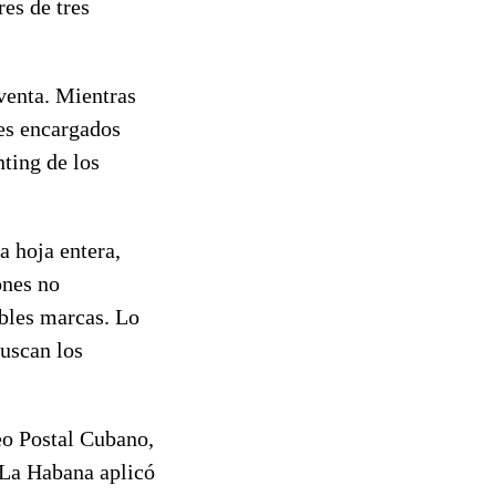
res de tres
 venta. Mientras
res encargados
nting de los
a hoja entera,
ones no
obles marcas. Lo
buscan los
eo Postal Cubano,
 La Habana aplicó