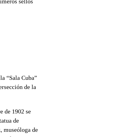
imeros sellos
 la “Sala Cuba”
ersección de la
re de 1902 se
tatua de
z, museóloga de