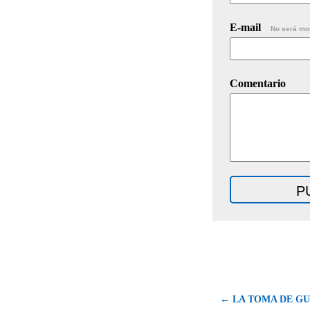
E-mail
No será mo
Comentario
← LA TOMA DE G