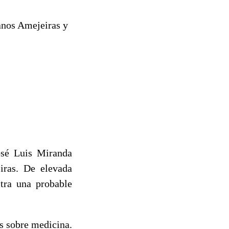
anos Amejeiras y
osé Luis Miranda
iras. De elevada
stra una probable
os sobre medicina.