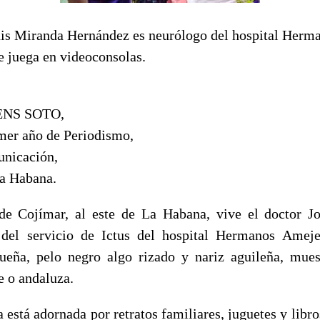
uis Miranda Hernández es neurólogo del hospital Herm
e juega en videoconsolas.
NS SOTO,
imer año de Periodismo,
unicación,
a Habana.
 de Cojímar, al este de La Habana, vive el doctor J
 del servicio de Ictus del hospital Hermanos Ameje
igueña, pelo negro algo rizado y nariz aguileña, mue
e o andaluza.
a está adornada por retratos familiares, juguetes y libr