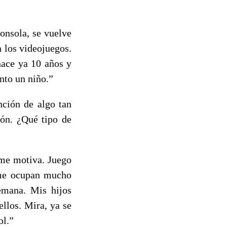
onsola, se vuelve
n los videojuegos.
hace ya 10 años y
nto un niño.”
nción de algo tan
ión. ¿Qué tipo de
 me motiva. Juego
 me ocupan mucho
semana. Mis hijos
ellos. Mira, ya se
ol.”