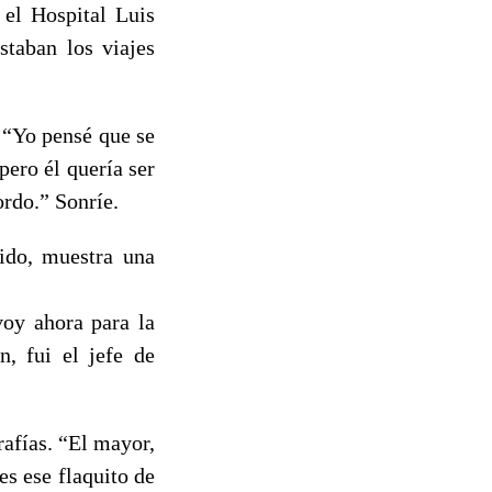
 el Hospital Luis
staban los viajes
 “Yo pensé que se
ero él quería ser
rdo.” Sonríe.
ido, muestra una
voy ahora para la
n, fui el jefe de
rafías. “El mayor,
es ese flaquito de