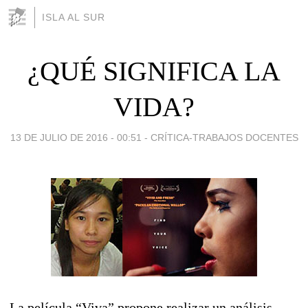
ISLA AL SUR
¿QUÉ SIGNIFICA LA
VIDA?
13 DE JULIO DE 2016 - 00:51
-
CRÍTICA-TRABAJOS DOCENTES
La película “Viva” propone realizar un análisis