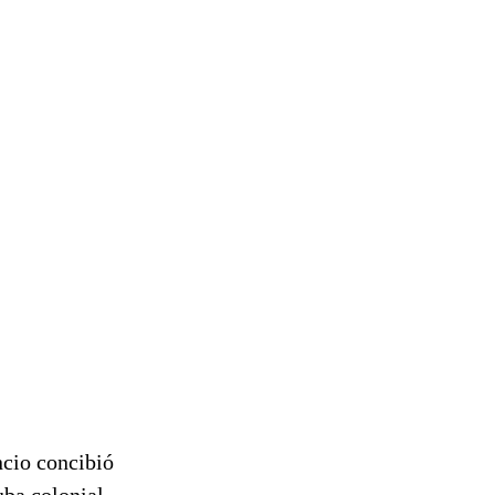
ncio concibió
uba colonial.