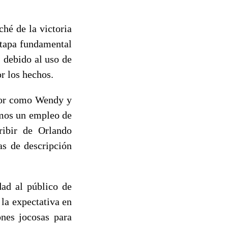
hé de la victoria
etapa fundamental
 debido al uso de
or los hechos.
utor como Wendy y
amos un empleo de
ribir de Orlando
as de descripción
dad al público de
la expectativa en
ones jocosas para