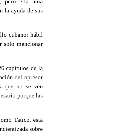
n, pero ella ama
n la ayuda de sus
llo cubano: hábil
or solo mencionar
6 capítulos de la
uación del opresor
os que no se ven
cesario porque las
como Tatico, está
oncientizada sobre