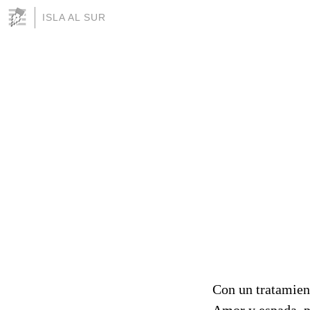
ISLA AL SUR
Con un tratamien
Amor y espada
,
p