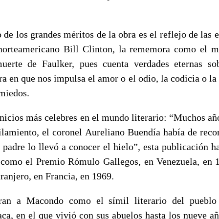
de los grandes méritos de la obra es el reflejo de las
norteamericano Bill Clinton, la rememora como el me
uerte de Faulker, pues cuenta verdades eternas sob
 en que nos impulsa el amor o el odio, la codicia o la
 miedos.
inicios más celebres en el mundo literario: “Muchos año
silamiento, el coronel Aureliano Buendía había de recor
 padre lo llevó a conocer el hielo”, esta publicación h
 como el Premio Rómulo Gallegos, en Venezuela, en 1
tranjero, en Francia, en 1969.
an a Macondo como el símil literario del pueblo
ca, en el que vivió con sus abuelos hasta los nueve añ