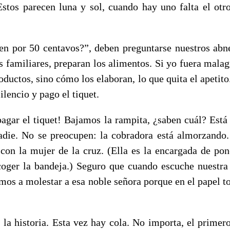
 Estos parecen luna y sol, cuando hay uno falta el otr
n por 50 centavos?”, deben preguntarse nuestros abne
 familiares, preparan los alimentos. Si yo fuera malagr
oductos, sino cómo los elaboran, lo que quita el apetit
ilencio y pago el tiquet.
agar el tiquet! Bajamos la rampita, ¿saben cuál? Está a
ie. No se preocupen: la cobradora está almorzando.
on la mujer de la cruz. (Ella es la encargada de pon
 coger la bandeja.) Seguro que cuando escuche nuestra 
amos a molestar a esa noble señora porque en el papel t
la historia. Esta vez hay cola. No importa, el primer