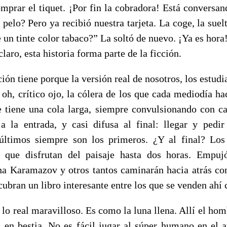
omprar el tiquet. ¡Por fin la cobradora! Está conversa
pelo? Pero ya recibió nuestra tarjeta. La coge, la suel
e un tinte color tabaco?” La soltó de nuevo. ¡Ya es hora!
 claro, esta historia forma parte de la ficción.
ción tiene porque la versión real de nosotros, los estudi
 oh, crítico ojo, la cólera de los que cada mediodía ha
tiene una cola larga, siempre convulsionando con c
a la entrada, y casi difusa al final: llegar y pedi
últimos siempre son los primeros. ¿Y al final? Los
 que disfrutan del paisaje hasta dos horas. Empu
sha Karamazov y otros tantos caminarán hacia atrás co
cubran un libro interesante entre los que se venden ahí 
o real maravilloso. Es como la luna llena. Allí el hom
n bestia. No es fácil jugar al súper humano en el a