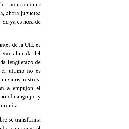
ndo con una mujer
ta, ahora juguetea
 Sí, ya es hora de
antes de la UH, es
cemos la cola del
ada lengüetazo de
r el último no es
 mismos rostros:
jón a empujón el
mo el cangrejo; y
cerquita.
bre se transforma
ula para coger el