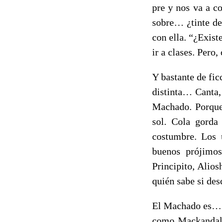
pre y nos va a c
sobre… ¿tinte de 
con ella. “¿Exist
ir a clases. Pero,
Y bastante de fic
distinta… Canta,
Machado. Porque 
sol. Cola gorda 
costumbre. Los 
buenos prójimos
Principito, Alio
quién sabe si des
El Machado es… l
como Mackandal e