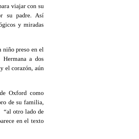
ara viajar con su
or su padre. Así
lógicos y miradas
 niño preso en el
a. Hermana a dos
 y el corazón, aún
d de Oxford como
ro de su familia,
n “al otro lado de
rece en el texto