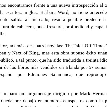
nos encontramos frente a una nueva introspección al t
la escritora inglesa Bárbara Word, no tiene anteceden
iente salida al mercado, resulta posible predecir s
ectura de cabecera, pues frescura, profundidad y capaci
lla.
tor, además, de cuatro novelas: TheThief Off Time,
ppen y Next of King, mas esta obra supuso éxito uná
ublicó, a tal punto, que ha sido traducida a treinta i
ar de los libros más vendidos en Irlanda por 57 sema
español por Ediciones Salamanca, que reprodujo 
preparó un largometraje dirigido por Mark Herman 
e queda por debajo en numerosos aspectos como la p