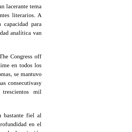
an lacerante tema
tes literarios. A
u capacidad para
dad analítica van
 The Congress off
nime en todos los
diomas, se mantuvo
nas consecutivasy
trescientos mil
bastante fiel al
rofundidad en el